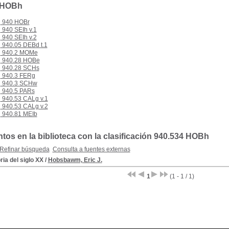
 HOBh
940 HOBr
940 SEIh v.1
940 SEIh v.2
940.05 DEBd t.1
940.2 MOMe
940.28 HOBe
940.28 SCHs
940.3 FERg
940.3 SCHw
940.5 PARs
940.53 CALg v.1
940.53 CALg v.2
940.81 MEIb
os en la biblioteca con la clasificación 940.534 HOBh
Refinar búsqueda
Consulta a fuentes externas
ria del siglo XX
/
Hobsbawm, Eric J.
1
(1 - 1 / 1)