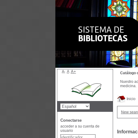
A-
A
A+
Catálogo 
Nuestro ac
medicina.
Inicio
New sear
Conectarse
acceder a su cuenta de
usuario
Informac