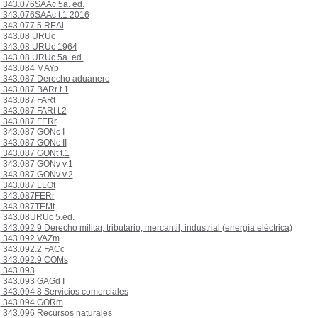
343.076SAAc 5a. ed.
343.076SAAc t.1 2016
343.077.5 REAl
343.08 URUc
343.08 URUc 1964
343.08 URUc 5a. ed.
343.084 MAYp
343.087 Derecho aduanero
343.087 BARr t.1
343.087 FARt
343.087 FARt t.2
343.087 FERr
343.087 GONc I
343.087 GONc II
343.087 GONt t.1
343.087 GONv v.1
343.087 GONv v.2
343.087 LLOt
343.087FERr
343.087TEMt
343.08URUc 5.ed.
343.092 9 Derecho militar, tributario, mercantil, industrial (energía eléctrica)
343.092 VAZm
343.092.2 FACc
343.092.9 COMs
343.093
343.093 GAGd I
343.094 8 Servicios comerciales
343.094 GORm
343.096 Recursos naturales