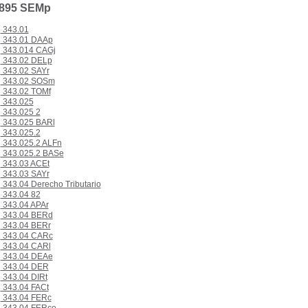
.895 SEMp
343.01
343.01 DAAp
343.014 CAGj
343.02 DELp
343.02 SAYr
343.02 SOSm
343.02 TOMf
343.025
343.025 2
343.025 BARl
343.025.2
343.025.2 ALFn
343.025.2 BASe
343.03 ACEt
343.03 SAYr
343.04 Derecho Tributario
343.04 82
343.04 APAr
343.04 BERd
343.04 BERr
343.04 CARc
343.04 CARl
343.04 DEAe
343.04 DER
343.04 DIRt
343.04 FACt
343.04 FERc