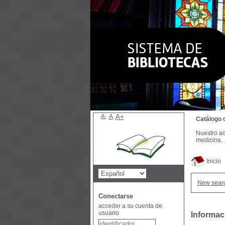
A-
A
A+
Catálogo 
Nuestro ac
medicina.
Inicio
New sear
Conectarse
acceder a su cuenta de
usuario
Informac