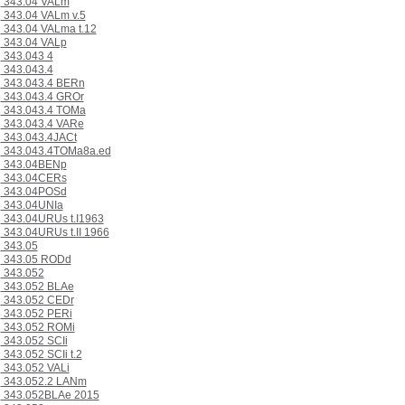
343.04 VALm
343.04 VALm v.5
343.04 VALma t.12
343.04 VALp
343.043 4
343.043.4
343.043.4 BERn
343.043.4 GROr
343.043.4 TOMa
343.043.4 VARe
343.043.4JACt
343.043.4TOMa8a.ed
343.04BENp
343.04CERs
343.04POSd
343.04UNIa
343.04URUs t.I1963
343.04URUs t.II 1966
343.05
343.05 RODd
343.052
343.052 BLAe
343.052 CEDr
343.052 PERi
343.052 ROMi
343.052 SCIi
343.052 SCIi t.2
343.052 VALi
343.052.2 LANm
343.052BLAe 2015