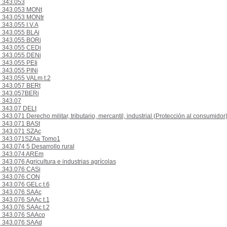
343.053
343.053 MONt
343.053 MONtr
343.055 I.V.A
343.055 BLAi
343.055 BORi
343.055 CEDi
343.055 DENi
343.055 PEIi
343.055 PINi
343.055 VALm t.2
343.057 BERt
343.057BERi
343.07
343.07 DELt
343.071 Derecho militar, tributario, mercantil, industrial (Protección al consumidor
343.071 BASt
343.071 SZAc
343.071SZAa Tomo1
343.074 5 Desarrollo rural
343.074 AREm
343.076 Agricultura e industrias agrícolas
343.076 CASi
343.076 CON
343.076 GELc t.6
343.076 SAAc
343.076 SAAc t.1
343.076 SAAc t.2
343.076 SAAco
343.076 SAAd