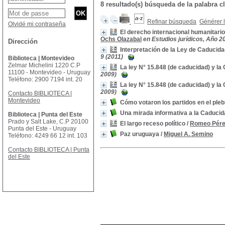
8 resultado(s) búsqueda de la palabra
Refinar búsqueda
Générer l
Olvidé mi contraseña
El derecho internacional humanitario
Ochs Olazabal
en Estudios jurídicos, Año 2
Dirección
Interpretación de la Ley de Caducida
9 (2011)
Biblioteca | Montevideo
Zelmar Michelini 1220 C.P
La ley N° 15.848 (de caducidad) y la C
11100 - Montevideo - Uruguay
2009)
Teléfono: 2900 7194 int. 20
La ley N° 15.848 (de caducidad) y la C
2009)
Contacto BIBLIOTECA |
Montevideo
Cómo votaron los partidos en el pleb
Una mirada informativa a la Caduci
Biblioteca | Punta del Este
Prado y Salt Lake, C.P 20100
El largo receso político
/
Romeo Pére
Punta del Este - Uruguay
Paz uruguaya
/
Miguel A. Semino
Teléfono: 4249 66 12 int. 103
Contacto BIBLIOTECA | Punta
del Este