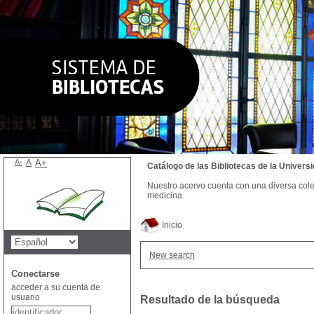
A-
A
A+
Catálogo de las Bibliotecas de la Univer
Nuestro acervo cuenta con una diversa colecc
medicina.
Inicio
New search
Conectarse
acceder a su cuenta de
usuario
Resultado de la búsqueda