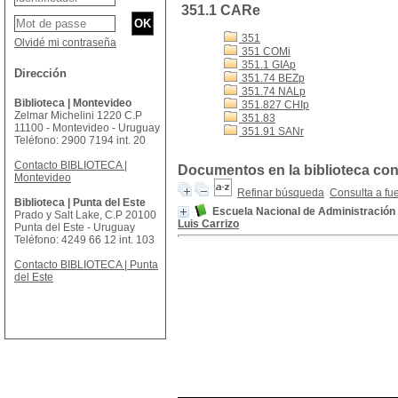
351.1 CARe
351
Olvidé mi contraseña
351 COMi
351.1 GIAp
Dirección
351.74 BEZp
351.74 NALp
Biblioteca | Montevideo
351.827 CHIp
Zelmar Michelini 1220 C.P
351.83
11100 - Montevideo - Uruguay
351.91 SANr
Teléfono: 2900 7194 int. 20
Contacto BIBLIOTECA |
Documentos en la biblioteca con
Montevideo
Refinar búsqueda
Consulta a fu
Biblioteca | Punta del Este
Escuela Nacional de Administración 
Prado y Salt Lake, C.P 20100
Luis Carrizo
Punta del Este - Uruguay
Teléfono: 4249 66 12 int. 103
Contacto BIBLIOTECA | Punta
del Este