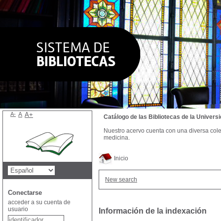
A-
A
A+
Catálogo de las Bibliotecas de la Univer
Nuestro acervo cuenta con una diversa colecc
medicina.
Inicio
New search
Conectarse
acceder a su cuenta de
usuario
Información de la indexación