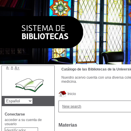
A-
A
A+
Catálogo de las Bibliotecas de la Univer
Nuestro acervo cuenta con una diversa colecc
medicina.
Inicio
New search
Conectarse
acceder a su cuenta de
usuario
Materias