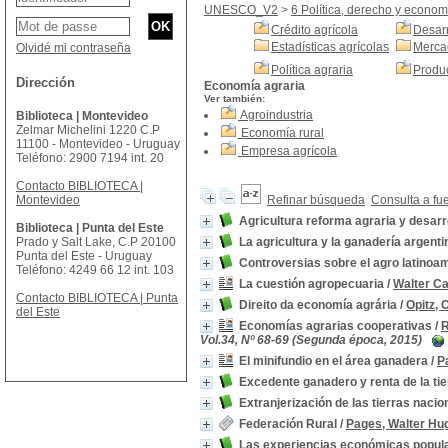
UNESCO_V2
>
6 Política, derecho y econom
Crédito agrícola
Desarr
Estadísticas agrícolas
Merca
Olvidé mi contraseña
Política agraria
Produc
Dirección
Economía agraria
Ver también:
Agroindustria
Biblioteca | Montevideo
Zelmar Michelini 1220 C.P
Economía rural
11100 - Montevideo - Uruguay
Empresa agrícola
Teléfono: 2900 7194 int. 20
Contacto BIBLIOTECA |
Montevideo
Refinar búsqueda
Consulta a fu
Agricultura reforma agraria y desarr
Biblioteca | Punta del Este
Prado y Salt Lake, C.P 20100
La agricultura y la ganadería argent
Punta del Este - Uruguay
Controversias sobre el agro latinoa
Teléfono: 4249 66 12 int. 103
La cuestión agropecuaria
/
Walter C
Contacto BIBLIOTECA | Punta
Direito da economía agrária
/
Opitz, 
del Este
Economías agrarias cooperativas
/
R
Vol.34, Nº 68-69 (Segunda época, 2015)
El minifundio en el área ganadera
/
P
Excedente ganadero y renta de la tie
Extranjerización de las tierras nacio
Federación Rural
/
Pages, Walter Hu
Las experiencias económicas popula