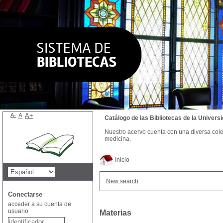
A-
A
A+
Catálogo de las Bibliotecas de la Univer
Nuestro acervo cuenta con una diversa colecc
medicina.
Inicio
New search
Conectarse
acceder a su cuenta de
usuario
Materias