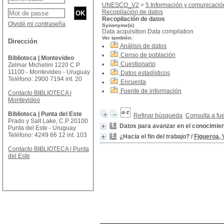
UNESCO_V2
>
5 Información y comunicació
Recopilación de datos
Recopilación de datos
Olvidé mi contraseña
Synonyme(s)
Data acquisition Data compilation
Ver también:
Dirección
Análisis de datos
Censo de población
Biblioteca | Montevideo
Cuestionario
Zelmar Michelini 1220 C.P
11100 - Montevideo - Uruguay
Datos estadísticos
Teléfono: 2900 7194 int. 20
Encuesta
Fuente de información
Contacto BIBLIOTECA |
Montevideo
Biblioteca | Punta del Este
Refinar búsqueda
Consulta a fu
Prado y Salt Lake, C.P 20100
Datos para avanzar en el conocimie
Punta del Este - Uruguay
Teléfono: 4249 66 12 int. 103
¿Hacia el fin del trabajo?
/
Figueroa, 
Contacto BIBLIOTECA | Punta
del Este