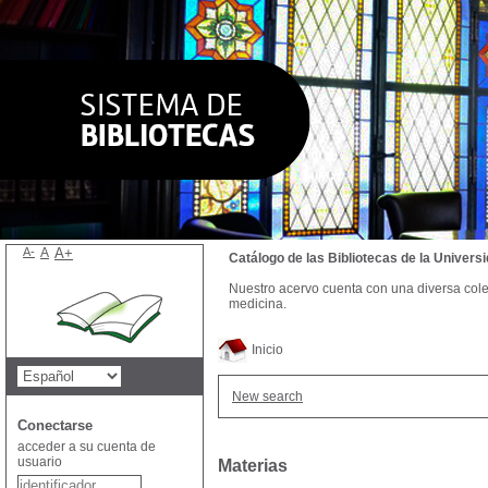
A-
A
A+
Catálogo de las Bibliotecas de la Univer
Nuestro acervo cuenta con una diversa colecc
medicina.
Inicio
New search
Conectarse
acceder a su cuenta de
usuario
Materias