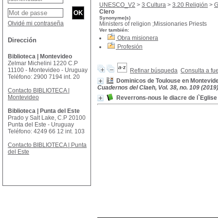
UNESCO_V2
>
3 Cultura
>
3.20 Religión
>
G
Clero
Synonyme(s)
Olvidé mi contraseña
Ministers of religion ;Missionaries Priests
Ver también:
Obra misionera
Dirección
Profesión
Biblioteca | Montevideo
Zelmar Michelini 1220 C.P
11100 - Montevideo - Uruguay
Refinar búsqueda
Consulta a fu
Teléfono: 2900 7194 int. 20
Dominicos de Toulouse en Montevide
Cuadernos del Claeh, Vol. 38, no. 109 (2019
Contacto BIBLIOTECA |
Montevideo
Reverrons-nous le diacre de l`Eglise
Biblioteca | Punta del Este
Prado y Salt Lake, C.P 20100
Punta del Este - Uruguay
Teléfono: 4249 66 12 int. 103
Contacto BIBLIOTECA | Punta
del Este