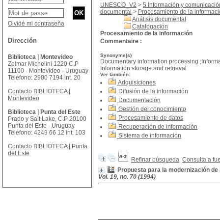
UNESCO_V2
>
5 Información y comunicació
documental
>
Procesamiento de la informac
Análisis documental
Olvidé mi contraseña
Catalogación
Procesamiento de la información
Dirección
Commentaire :
Synonyme(s)
Biblioteca | Montevideo
Documentary information processing ;Inform
Zelmar Michelini 1220 C.P
Information storage and retrieval
11100 - Montevideo - Uruguay
Ver también:
Teléfono: 2900 7194 int. 20
Adquisiciones
Contacto BIBLIOTECA |
Difusión de la información
Montevideo
Documentación
Gestión del conocimiento
Biblioteca | Punta del Este
Procesamiento de datos
Prado y Salt Lake, C.P 20100
Punta del Este - Uruguay
Recuperación de información
Teléfono: 4249 66 12 int. 103
Sistema de información
Contacto BIBLIOTECA | Punta
del Este
Refinar búsqueda
Consulta a fu
Propuesta para la modernización de l
Vol. 19, no. 70 (1994)