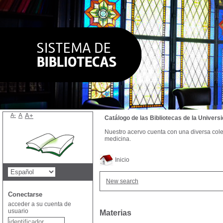
A-
A
A+
Catálogo de las Bibliotecas de la Univer
Nuestro acervo cuenta con una diversa colecc
medicina.
Inicio
New search
Conectarse
acceder a su cuenta de
usuario
Materias