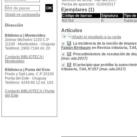
Mención de fecha: mar.-abr.2017
Fecha de aparición: 01/04/2017
Ejemplares (1)
Olvidé mi contraseña
Código de barras
Signatura
Tipo de
RD764
R
Publica
Dirección
Artículos
Biblioteca | Montevideo
Añadir el resultado a su cesta
Zelmar Michelini 1220 C.P
La incidencia de la noción de impuest
11100 - Montevideo - Uruguay
Fabián Birnbaum
en Revista tributaria, T.4
Teléfono: 2900 7194 int. 20
Procedimientos de resolución de dis
Contacto BIBLIOTECA |
(mar.-abr.2017)
Montevideo
El principio que prohíbe la autocrim
tributaria, T.44, N°257 (mar.-abr.2017)
Biblioteca | Punta del Este
Prado y Salt Lake, C.P 20100
Punta del Este - Uruguay
Teléfono: 4249 66 12 int. 103
Contacto BIBLIOTECA | Punta
del Este