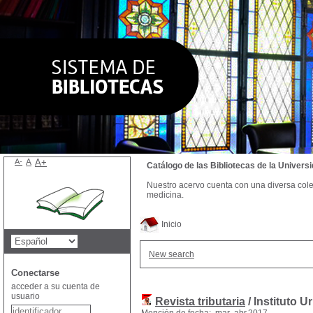
A-
A
A+
Catálogo de las Bibliotecas de la Univer
Nuestro acervo cuenta con una diversa colecc
medicina.
Inicio
New search
Conectarse
acceder a su cuenta de
usuario
Revista tributaria
/ Instituto 