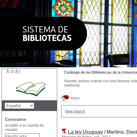
A-
A
A+
Catálogo de las Bibliotecas de la Univer
Nuestro acervo cuenta con una diversa colecc
medicina.
Inicio
New search
Conectarse
acceder a su cuenta de
usuario
La ley Uruguay
/ Martins, Dan