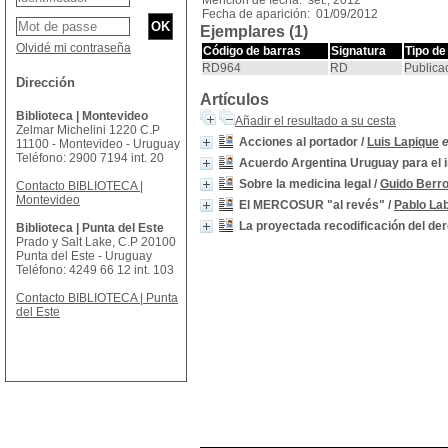
Mención de fecha: set., 2012
Fecha de aparición: 01/09/2012
Ejemplares (1)
Olvidé mi contraseña
Código de barras
Signatura
Tipo de
RD964
RD
Publica
Dirección
Artículos
Biblioteca | Montevideo
Añadir el resultado a su cesta
Zelmar Michelini 1220 C.P
Acciones al portador
/
Luis Lapique
e
11100 - Montevideo - Uruguay
Teléfono: 2900 7194 int. 20
Acuerdo Argentina Uruguay para el 
Sobre la medicina legal
/
Guido Berro
Contacto BIBLIOTECA |
Montevideo
El MERCOSUR "al revés"
/
Pablo La
La proyectada recodificación del der
Biblioteca | Punta del Este
Prado y Salt Lake, C.P 20100
Punta del Este - Uruguay
Teléfono: 4249 66 12 int. 103
Contacto BIBLIOTECA | Punta
del Este