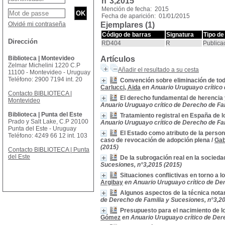
n°3,2015
Mención de fecha: 2015
Fecha de aparición: 01/01/2015
Olvidé mi contraseña
Ejemplares (1)
Código de barras
Signatura
Tipo de
Dirección
RD404
R
Publica
Biblioteca | Montevideo
Artículos
Zelmar Michelini 1220 C.P
Añadir el resultado a su cesta
11100 - Montevideo - Uruguay
Teléfono: 2900 7194 int. 20
Convención sobre eliminación de tod
Carlucci, Aida
en Anuario Uruguayo crítico 
Contacto BIBLIOTECA |
El derecho fundamental de herencia y
Montevideo
Anuario Uruguayo crítico de Derecho de Fam
Biblioteca | Punta del Este
Tratamiento registral en España de l
Prado y Salt Lake, C.P 20100
Anuario Uruguayo crítico de Derecho de Fam
Punta del Este - Uruguay
El Estado como atributo de la perso
Teléfono: 4249 66 12 int. 103
caso de revocación de adopción plena
/
Gab
(2015)
Contacto BIBLIOTECA | Punta
del Este
De la subrogación real en la socied
Sucesiones, n°3,2015 (2015)
Situaciones conflictivas en torno a 
Argibay
en Anuario Uruguayo crítico de De
Algunos aspectos de la técnica notar
de Derecho de Familia y Sucesiones, n°3,2
Presupuesto para el nacimiento de lo
Gómez
en Anuario Uruguayo crítico de Der