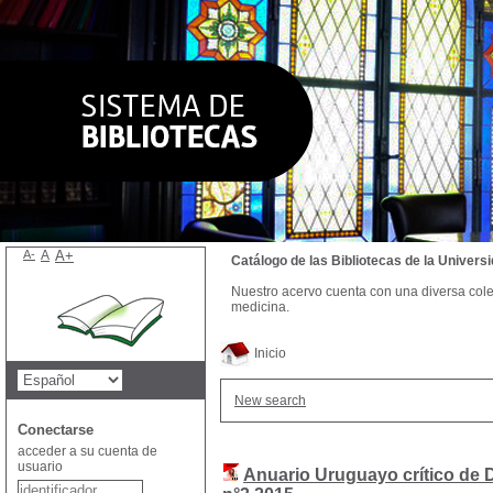
A-
A
A+
Catálogo de las Bibliotecas de la Univer
Nuestro acervo cuenta con una diversa colecc
medicina.
Inicio
New search
Conectarse
acceder a su cuenta de
usuario
Anuario Uruguayo crítico de 