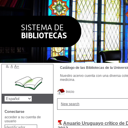
A-
A
A+
Catálogo de las Bibliotecas de la Univer
Nuestro acervo cuenta con una diversa colecc
medicina.
Inicio
New search
Conectarse
acceder a su cuenta de
usuario
Anuario Uruguayo crítico de 