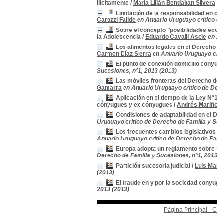
ilícitamente
/
María Lilián Bendahan Silvera
Limitación de la responsabilidad en 
Carozzi Failde
en Anuario Uruguayo crítico 
Sobre el concepto "posibilidades econ
la Adolescencia
/
Eduardo Cavalli Asole
en 
Los alimentos legales en el Derecho P
Carmen Díaz Sierra
en Anuario Uruguayo cr
El punto de conexión domicilio conyu
Sucesiones, n°1, 2013 (2013)
Las móviles fronteras del Derecho de
Gamarra
en Anuario Uruguayo crítico de De
Aplicación en el tiempo de la Ley N°1
cónyugues y ex cónyugues
/
Andrés Mariño
Condisiones de adaptabilidad en el
Uruguayo crítico de Derecho de Familia y S
Los frecuentes cambios legislativos 
Anuario Uruguayo crítico de Derecho de Fam
Europa adopta un reglamento sobre 
Derecho de Familia y Sucesiones, n°1, 2013
Partición sucesoria judicial
/
Luis Ma
(2013)
El fraude en y por la sociedad conyu
2013 (2013)
Página Principal -