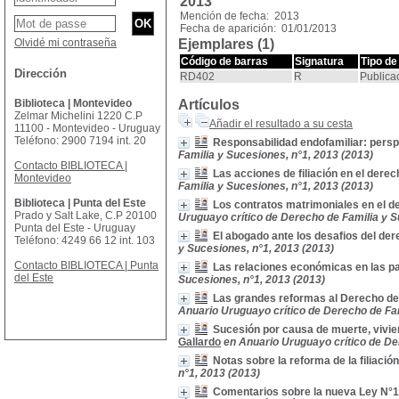
2013
Mención de fecha: 2013
Fecha de aparición: 01/01/2013
Olvidé mi contraseña
Ejemplares (1)
Código de barras
Signatura
Tipo de
Dirección
RD402
R
Publica
Biblioteca | Montevideo
Artículos
Zelmar Michelini 1220 C.P
Añadir el resultado a su cesta
11100 - Montevideo - Uruguay
Teléfono: 2900 7194 int. 20
Responsabilidad endofamiliar: persp
Familia y Sucesiones, n°1, 2013 (2013)
Contacto BIBLIOTECA |
Las acciones de filiación en el derec
Montevideo
Familia y Sucesiones, n°1, 2013 (2013)
Biblioteca | Punta del Este
Los contratos matrimoniales en el d
Prado y Salt Lake, C.P 20100
Uruguayo crítico de Derecho de Familia y S
Punta del Este - Uruguay
El abogado ante los desafios del der
Teléfono: 4249 66 12 int. 103
y Sucesiones, n°1, 2013 (2013)
Contacto BIBLIOTECA | Punta
Las relaciones económicas en las pa
del Este
Sucesiones, n°1, 2013 (2013)
Las grandes reformas al Derecho de 
Anuario Uruguayo crítico de Derecho de Fam
Sucesión por causa de muerte, vivie
Gallardo
en Anuario Uruguayo crítico de De
Notas sobre la reforma de la filiación 
n°1, 2013 (2013)
Comentarios sobre la nueva Ley N°18