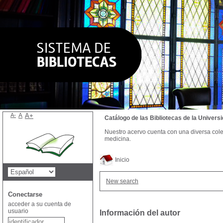
A-
A
A+
Catálogo de las Bibliotecas de la Univer
Nuestro acervo cuenta con una diversa colecc
medicina.
Inicio
New search
Conectarse
acceder a su cuenta de
usuario
Información del autor