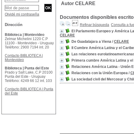
Autor CELARE
Olvidé mi contraseña
Documentos disponibles escritos
Dirección
Refinar búsqueda
Consulta a fu
El Parlamento Europeo y América Lati
Biblioteca | Montevideo
CELARE
Zelmar Michelini 1220 C.P
De Guadalajara a Viena
/
CELARE
11100 - Montevideo - Uruguay
Teléfono: 2900 7194 int. 20
II Cumbre América Latina y el Carib
Las relaciones eurolatinoamericanas
Contacto BIBLIOTECA |
Montevideo
Primera cumbre América Latina y el C
Relaciones América Latina - Unión 
Biblioteca | Punta del Este
Prado y Salt Lake, C.P 20100
Relaciones con la Unión Europea
/
C
Punta del Este - Uruguay
La sociedad civil del Mercosur y Chi
Teléfono: 4249 66 12 int. 103
Contacto BIBLIOTECA | Punta
del Este