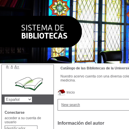
A-
A
A+
Catálogo de las Bibliotecas de la Univer
Nuestro acervo cuenta con una diversa colecc
medicina.
Inicio
New search
Conectarse
acceder a su cuenta de
usuario
Información del autor