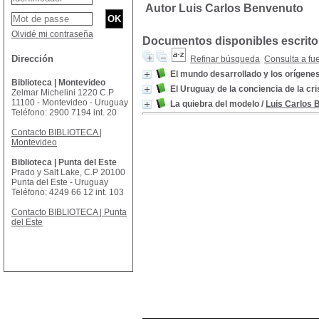
Autor Luis Carlos Benvenuto
Olvidé mi contraseña
Documentos disponibles escritos
Dirección
Refinar búsqueda
Consulta a fu
El mundo desarrollado y los orígene
Biblioteca | Montevideo
El Uruguay de la conciencia de la cri
Zelmar Michelini 1220 C.P
11100 - Montevideo - Uruguay
La quiebra del modelo
/
Luis Carlos 
Teléfono: 2900 7194 int. 20
Contacto BIBLIOTECA |
Montevideo
Biblioteca | Punta del Este
Prado y Salt Lake, C.P 20100
Punta del Este - Uruguay
Teléfono: 4249 66 12 int. 103
Contacto BIBLIOTECA | Punta
del Este