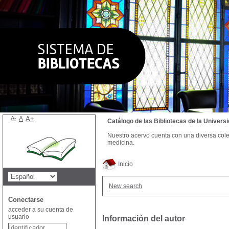
A-
A
A+
Catálogo de las Bibliotecas de la Univer
Nuestro acervo cuenta con una diversa colecc
medicina.
Inicio
New search
Conectarse
acceder a su cuenta de
usuario
Información del autor