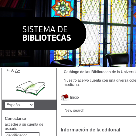
A-
A
A+
Catálogo de las Bibliotecas de la Univer
Nuestro acervo cuenta con una diversa colecc
medicina.
Inicio
New search
Conectarse
acceder a su cuenta de
usuario
Información de la editorial