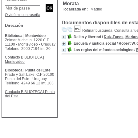
Morata
localizada en :
Madrid
Olvidé mi contraseña
Documentos disponibles de esta 
Dirección
Refinar búsqueda
Consulta a fu
Biblioteca | Montevideo
Delito y libertad
/
Ruiz-Funes, Marian
Zelmar Michelini 1220 C.P
Escuela y justicia social
/
Robert W. 
11100 - Montevideo - Uruguay
Teléfono: 2900 7194 int. 20
Las reglas del método sociológico
/
Contacto BIBLIOTECA |
Montevideo
Biblioteca | Punta del Este
Prado y Salt Lake, C.P 20100
Punta del Este - Uruguay
Teléfono: 4249 66 12 int. 103
Contacto BIBLIOTECA | Punta
del Este