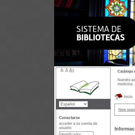
A-
A
A+
Catálogo 
Nuestro ac
medicina.
Inicio
New sear
Conectarse
acceder a su cuenta de
usuario
Informaci