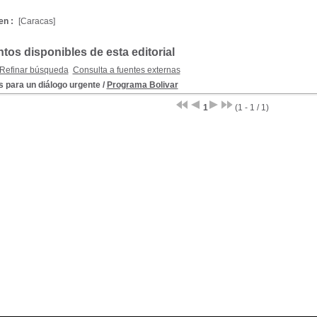
en :
[Caracas]
os disponibles de esta editorial
Refinar búsqueda
Consulta a fuentes externas
 para un diálogo urgente
/
Programa Bolivar
1
(1 - 1 / 1)