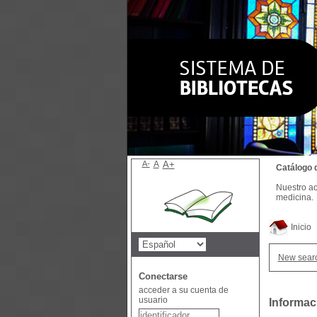
A-
A
A+
Catálogo 
Nuestro ac
medicina.
Inicio
New sear
Conectarse
acceder a su cuenta de
usuario
Informaci