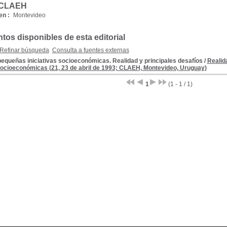
 CLAEH
en :
Montevideo
os disponibles de esta editorial
Refinar búsqueda
Consulta a fuentes externas
equeñas iniciativas socioeconómicas. Realidad y principales desafíos
/
Realid
 socioeconómicas (21, 23 de abril de 1993; CLAEH, Montevideo, Uruguay)
1
(1 - 1 / 1)