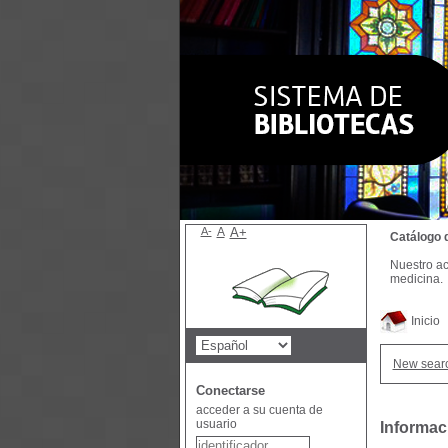
A-
A
A+
Catálogo 
Nuestro ac
medicina.
Inicio
New sear
Conectarse
acceder a su cuenta de
usuario
Informaci