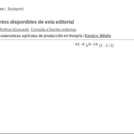
en :
Budapest
os disponibles de esta editorial
Refinar búsqueda
Consulta a fuentes externas
cooperativas agrícolas de producción en Hungría
/
Kovács, Mihály
1
(1 - 1 / 1)