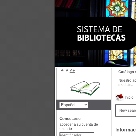
A-
A
A+
Catálogo 
Nuestro ac
medicina.
Inicio
New sear
Conectarse
acceder a su cuenta de
usuario
Informaci