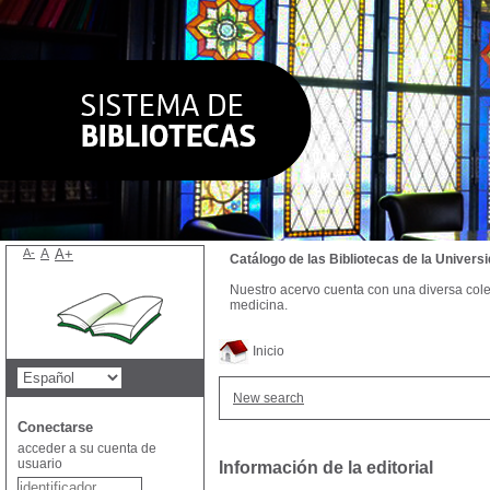
A-
A
A+
Catálogo de las Bibliotecas de la Univer
Nuestro acervo cuenta con una diversa colecc
medicina.
Inicio
New search
Conectarse
acceder a su cuenta de
usuario
Información de la editorial