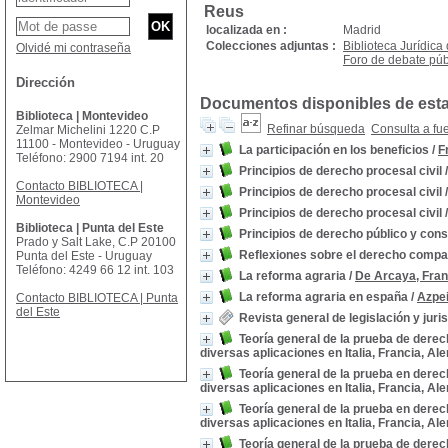
Reus
localizada en :
Madrid
Colecciones adjuntas :
Biblioteca Jurídica
Olvidé mi contraseña
Foro de debate púb
Dirección
Documentos disponibles de esta 
Biblioteca | Montevideo
Refinar búsqueda
Consulta a fu
Zelmar Michelini 1220 C.P
11100 - Montevideo - Uruguay
La participación en los beneficios
/
F
Teléfono: 2900 7194 int. 20
Principios de derecho procesal civil
Contacto BIBLIOTECA |
Principios de derecho procesal civil
Montevideo
Principios de derecho procesal civil
Biblioteca | Punta del Este
Principios de derecho público y cons
Prado y Salt Lake, C.P 20100
Reflexiones sobre el derecho compa
Punta del Este - Uruguay
Teléfono: 4249 66 12 int. 103
La reforma agraria
/
De Arcaya, Fran
La reforma agraria en españa
/
Azpei
Contacto BIBLIOTECA | Punta
del Este
Revista general de legislación y jur
Teoría general de la prueba de derech
diversas aplicaciones en Italia, Francia, Ale
Teoría general de la prueba en derech
diversas aplicaciones en Italia, Francia, Ale
Teoría general de la prueba en derech
diversas aplicaciones en Italia, Francia, Ale
Teoría general de la prueba de derech