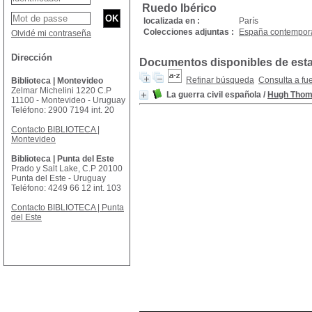
Ruedo Ibérico
localizada en :
París
Colecciones adjuntas :
España contempor
Olvidé mi contraseña
Dirección
Documentos disponibles de esta 
Refinar búsqueda
Consulta a fu
Biblioteca | Montevideo
Zelmar Michelini 1220 C.P
La guerra civil española
/
Hugh Tho
11100 - Montevideo - Uruguay
Teléfono: 2900 7194 int. 20
Contacto BIBLIOTECA |
Montevideo
Biblioteca | Punta del Este
Prado y Salt Lake, C.P 20100
Punta del Este - Uruguay
Teléfono: 4249 66 12 int. 103
Contacto BIBLIOTECA | Punta
del Este