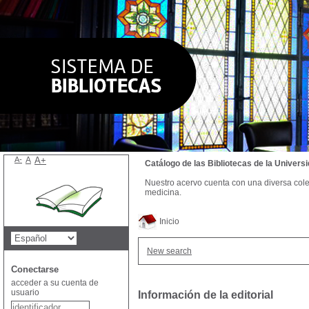
A-
A
A+
Catálogo de las Bibliotecas de la Univer
Nuestro acervo cuenta con una diversa colecc
medicina.
Inicio
New search
Conectarse
acceder a su cuenta de
usuario
Información de la editorial