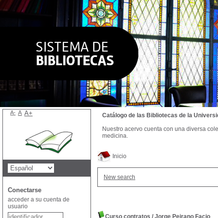
A-
A
A+
Catálogo de las Bibliotecas de la Univer
Nuestro acervo cuenta con una diversa colecc
medicina.
Inicio
New search
Conectarse
acceder a su cuenta de
usuario
Curso contratos
/
Jorge Peirano Facio