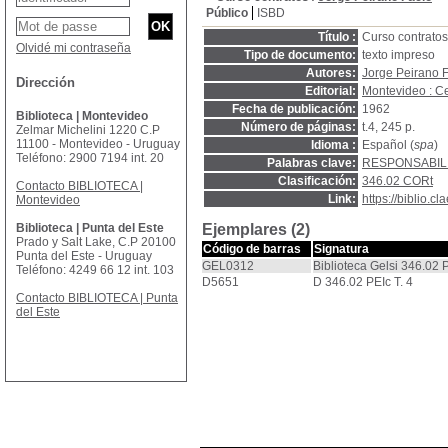
Público
ISBD
Título :
Curso contratos
Olvidé mi contraseña
Tipo de documento:
texto impreso
Autores:
Jorge Peirano 
Dirección
Editorial:
Montevideo : C
Fecha de publicación:
1962
Biblioteca | Montevideo
Número de páginas:
t.4, 245 p.
Zelmar Michelini 1220 C.P
11100 - Montevideo - Uruguay
Idioma :
Español (
spa
)
Teléfono: 2900 7194 int. 20
Palabras clave:
RESPONSABILI
Clasificación:
346.02 CORt
Contacto BIBLIOTECA |
Link:
https://biblio.
Montevideo
Biblioteca | Punta del Este
Ejemplares (2)
Prado y Salt Lake, C.P 20100
Código de barras
Signatura
Punta del Este - Uruguay
GEL0312
Biblioteca Gelsi 346.02 P
Teléfono: 4249 66 12 int. 103
D5651
D 346.02 PEIc T. 4
Contacto BIBLIOTECA | Punta
del Este