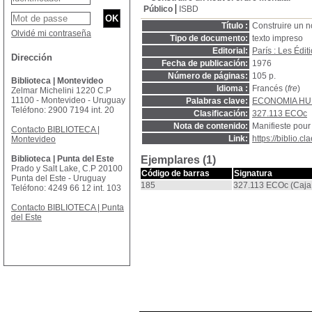
Público
ISBD
Título :
Construire un no
Olvidé mi contraseña
Tipo de documento:
texto impreso
Editorial:
París : Les Éd
Dirección
Fecha de publicación:
1976
Número de páginas:
105 p.
Biblioteca | Montevideo
Idioma :
Francés (
fre
)
Zelmar Michelini 1220 C.P
11100 - Montevideo - Uruguay
Palabras clave:
ECONOMIA H
Teléfono: 2900 7194 int. 20
Clasificación:
327.113 ECOc
Nota de contenido:
Manifieste pour
Contacto BIBLIOTECA |
Link:
https://biblio.
Montevideo
Biblioteca | Punta del Este
Ejemplares (1)
Prado y Salt Lake, C.P 20100
Código de barras
Signatura
Punta del Este - Uruguay
185
327.113 ECOc (Caja
Teléfono: 4249 66 12 int. 103
Contacto BIBLIOTECA | Punta
del Este