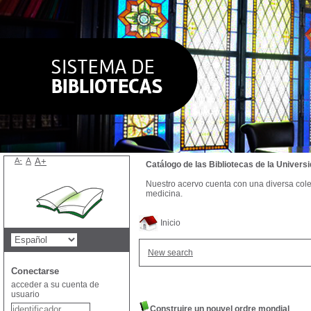
A-
A
A+
Catálogo de las Bibliotecas de la Univer
Nuestro acervo cuenta con una diversa colecc
medicina.
Inicio
New search
Conectarse
acceder a su cuenta de
usuario
Construire un nouvel ordre mondial