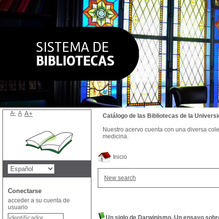
A-
A
A+
Catálogo de las Bibliotecas de la Univer
Nuestro acervo cuenta con una diversa colecc
medicina.
Inicio
New search
Conectarse
acceder a su cuenta de
usuario
Un siglo de Darwinismo. Un ensayo sobre