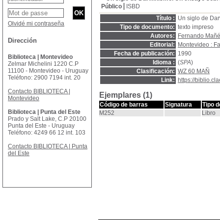
Público
ISBD
Título :
Un siglo de Dar
Olvidé mi contraseña
Tipo de documento:
texto impreso
Autores:
Fernando Mañ
Dirección
Editorial:
Montevideo : F
Fecha de publicación:
1990
Biblioteca | Montevideo
Idioma :
(
SPA
)
Zelmar Michelini 1220 C.P
11100 - Montevideo - Uruguay
Clasificación:
WZ 60 MAÑ
Teléfono: 2900 7194 int. 20
Link:
https://biblio.
Contacto BIBLIOTECA |
Ejemplares (1)
Montevideo
Código de barras
Signatura
Tipo 
Biblioteca | Punta del Este
M252
Libro
Prado y Salt Lake, C.P 20100
Punta del Este - Uruguay
Teléfono: 4249 66 12 int. 103
Contacto BIBLIOTECA | Punta
del Este