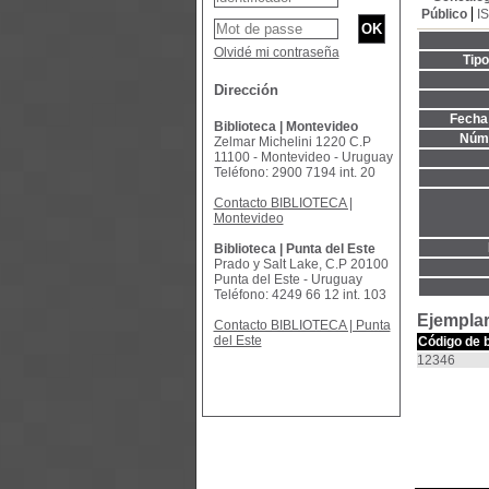
Público
I
Olvidé mi contraseña
Tip
Dirección
Fecha 
Biblioteca | Montevideo
Núme
Zelmar Michelini 1220 C.P
11100 - Montevideo - Uruguay
Teléfono: 2900 7194 int. 20
Contacto BIBLIOTECA |
Montevideo
Biblioteca | Punta del Este
Prado y Salt Lake, C.P 20100
Punta del Este - Uruguay
Teléfono: 4249 66 12 int. 103
Ejemplar
Contacto BIBLIOTECA | Punta
del Este
Código de 
12346