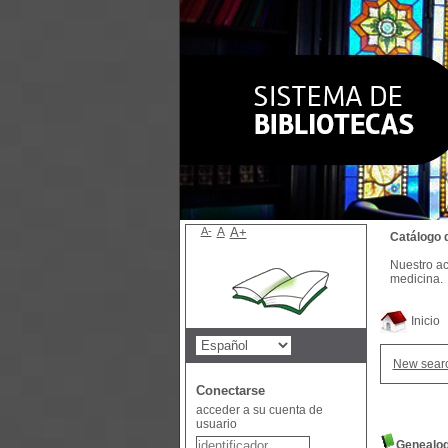
A-
A
A+
Catálogo 
Nuestro ac
medicina.
Inicio
New sear
Conectarse
acceder a su cuenta de
usuario
Genealog