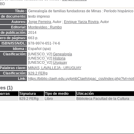
SBD
Título :
Genealogía de familias fundadoras de Minas : Período hispánico
o de documento:
texto impreso
Autores:
Jorge Ferreira
, Autor ;
Enrique Yarza Rovira
, Autor
Editorial:
Montevideo : Rumbo
de publicación:
2014
ro de páginas:
663 p.
ISBN/ISSN/DL:
978-9974-651-74-6
Idioma :
Español (
spa
)
Clasificación:
[UNESCO_V2]
Genealogía
[UNESCO_V2]
Historia
[UNESCO_V2]
Uruguay
Palabras clave:
MINAS, LAVALLEJA - URUGUAY
Clasificación:
929.2 FERg
Link:
https://biblio.claeh.edu.uy/pmbClaeh/opac_css/index.php?lvl=no
es (1)
barras
Signatura
Tipo de medio
Ubicación
929.2 FERg
Libro
Biblioteca Facultad de la Cultura