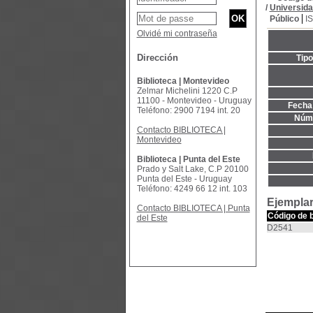
/
Universida
Público
I
Olvidé mi contraseña
Dirección
Tip
Biblioteca | Montevideo
Zelmar Michelini 1220 C.P
11100 - Montevideo - Uruguay
Fecha 
Teléfono: 2900 7194 int. 20
Núme
Contacto BIBLIOTECA |
Montevideo
Biblioteca | Punta del Este
Prado y Salt Lake, C.P 20100
Punta del Este - Uruguay
Teléfono: 4249 66 12 int. 103
Ejemplar
Contacto BIBLIOTECA | Punta
Código de 
del Este
D2541