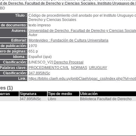
d de Derecho. Facultad de Derecho y Ciencias Sociales. Instituto Uruguayo de
SBD
Título :
Código de procedimiento civil anotado por el Instituto Uruguayo
Derecho y Ciencias Sociales
o de documento:
texto impreso
Autores:
Universidad de Derecho. Facultad de Derecho y Ciencias Sociale
Autor
Editorial:
Montevideo : Fundación de Cultura Universitaria
de publicación:
1970
ro de páginas:
651 p
Idioma :
Español (
spa
)
Clasificación:
[UNESCO_V2]
Derecho Procesal
Palabras clave:
PROCEDIMIENTO CIVIL
NORMAS
URUGUAY
Clasificación:
347.895INSc
Link:
https://biblio.claeh.edu.uy/pmbClaeh/opac_css/index.php?lvl=no
es (1)
barras
Signatura
Tipo de medio
Ubicación
347.895INSc
Libro
Biblioteca Facultad de Derecho