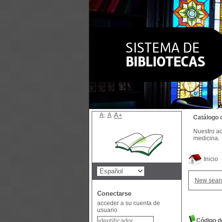
A-
A
A+
Catálogo 
Nuestro ac
medicina.
Inicio
New sear
Conectarse
acceder a su cuenta de
usuario
Código de