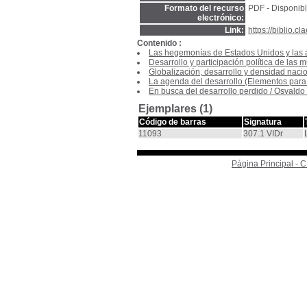
Formato del recurso
PDF - Disponibl
electrónico:
Link:
https://biblio.
Contenido :
Las hegemonías de Estados Unidos y las a
Desarrollo y participación política de las 
Globalización, desarrollo y densidad naci
La agenda del desarrollo (Elementos para
En busca del desarrollo perdido
/
Osvaldo
Ejemplares (1)
Código de barras
Signatura
11093
307.1 VIDr
Página Principal -