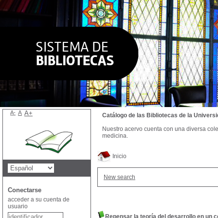
A-
A
A+
Catálogo de las Bibliotecas de la Univer
Nuestro acervo cuenta con una diversa colecc
medicina.
Inicio
New search
Conectarse
acceder a su cuenta de
usuario
Repensar la teoría del desarrollo en un 