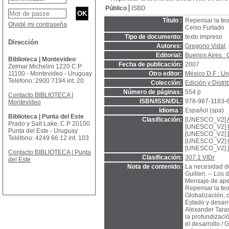
Público
ISBD
Título :
Repensar la teo
Olvidé mi contraseña
Celso Furtado
Tipo de documento:
texto impreso
Dirección
Autores:
Gregorio Vidal
,
Editorial:
Buenos Aires 
Biblioteca | Montevideo
Fecha de publicación:
2007
Zelmar Michelini 1220 C.P
11100 - Montevideo - Uruguay
Otro editor:
México D.F : Un
Teléfono: 2900 7194 int. 20
Colección:
Edición y Distr
Número de páginas:
554 p
Contacto BIBLIOTECA |
ISBN/ISSN/DL:
978-987-1183-
Montevideo
Idioma :
Español (
spa
)
Biblioteca | Punta del Este
Clasificación:
[UNESCO_V2]
Prado y Salt Lake, C.P 20100
[UNESCO_V2]
Punta del Este - Uruguay
[UNESCO_V2]
Teléfono: 4249 66 12 int. 103
[UNESCO_V2]
[UNESCO_V2]
Contacto BIBLIOTECA | Punta
Clasificación:
307.1 VIDr
del Este
Nota de contenido:
La necesidad de 
Guillen. -- Los
Mensaje de aper
Repensar la teo
Globalización, 
Estado y desarr
Alexander Taras
la profundizaci
el desarrollo / 