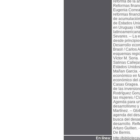
reforma de la ar
Reformas financ
Eugenia Correa.
reformas financi
de acumulación,
de Estados Unid
en Uruguay / Alb
latinoamericana.
Sevares. -- La 
desde principio
Desarrollo econ
Brasil / Carlos 
esquemas region
Víctor M. Soria
Salinas Calleja
Estados Unidos.
Mañan Garcia. -
económico en Mé
económico del á
Casas Gragea. --
de las inversio
Rodríguez Gonzá
las mujeres / Cl
Agenda para un 
desarrollismo y
Martínez. -- Glo
agenda del desa
busca del desar
desarrollo. Refl
Arturo Guillen. 
De Bernis.
En línea:
http://biblioteca