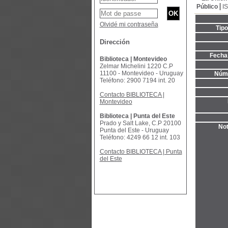
Público
I
Olvidé mi contraseña
Tip
Dirección
Fecha 
Biblioteca | Montevideo
Zelmar Michelini 1220 C.P
11100 - Montevideo - Uruguay
Núme
Teléfono: 2900 7194 int. 20
Contacto BIBLIOTECA |
Montevideo
Biblioteca | Punta del Este
Prado y Salt Lake, C.P 20100
Not
Punta del Este - Uruguay
Teléfono: 4249 66 12 int. 103
Contacto BIBLIOTECA | Punta
del Este