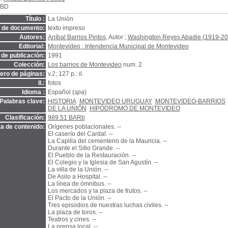
SBD
Título :
La Unión
o de documento:
texto impreso
Autores:
Aníbal Barrios Pintos
, Autor ;
Washington Reyes Abadie (1919-20
Editorial:
Montevideo : Intendencia Municipal de Montevideo
de publicación:
1991
Colección:
Los barrios de Montevideo
num. 2
ro de páginas:
v.2; 127 p.: il.
Il.:
fotos
Idioma :
Español (
spa
)
Palabras clave:
HISTORIA
MONTEVIDEO URUGUAY
MONTEVIDEO-BARRIOS
DE LA UNIÓN
HIPÓDROMO DE MONTEVIDEO
Clasificación:
989.51 BARb
a de contenido:
Orígenes poblacionales. --
El caserío del Cardal. --
La Capilla del cementerio de la Mauricia. --
Durante el Sitio Grande. --
El Pueblo de la Restauración. --
El Colegio y la Iglesia de San Agustín. --
La villa de la Unión. --
De Asilo a Hospital. --
La línea de ómnibus. --
Los mercados y la plaza de frutos. --
El Pacto de la Unión. --
Tres episodios de nuestras luchas civiles. --
La plaza de toros. --
Teatros y cines. --
La prensa local. --