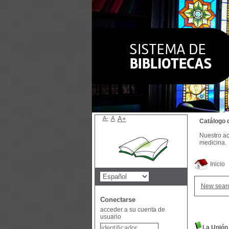
A-
A
A+
Catálogo 
Nuestro ac
medicina.
Inicio
New sear
Conectarse
acceder a su cuenta de
usuario
La Unión