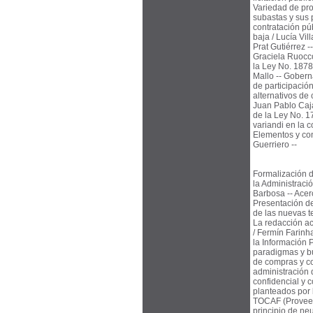
Variedad de pro
subastas y sus 
contratación pú
baja / Lucía Vil
Prat Gutiérrez -
Graciela Ruocco
la Ley No. 1878
Mallo -- Gobern
de participació
alternativos de
Juan Pablo Cajar
de la Ley No. 1
variandi en la 
Elementos y con
Guerriero --
Formalización d
la Administraci
Barbosa -- Acerc
Presentación de
de las nuevas t
La redacción a
/ Fermín Farinh
la Información 
paradigmas y bú
de compras y co
administración 
confidencial y 
planteados por l
TOCAF (Proveedo
principio de ne