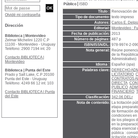
Público
ISBD
Título :
Renovación de l
Olvidé mi contraseña
Tipo de documento:
texto impreso
Autores:
Carlos E. Delpi
Dirección
Editorial:
Montevideo : Fu
Fecha de publicación:
2013
Biblioteca | Montevideo
Número de páginas:
487 p
Zelmar Michelini 1220 C.P
11100 - Montevideo - Uruguay
ISBN/ISSN/DL:
978-9974-2-09
Teléfono: 2900 7194 int. 20
Nota general:
Reúne ponencia
de la República
Contacto BIBLIOTECA |
Administrativo)
Montevideo
Idioma :
Español (
spa
)
Palabras clave:
DERECHO ADM
Biblioteca | Punta del Este
LICITATORIO
C
Prado y Salt Lake, C.P 20100
CONTRATOS A
Punta del Este - Uruguay
DIRECTA
CON
Teléfono: 4249 66 12 int. 103
PUBLICO
ADM
FINANCIERO
Contacto BIBLIOTECA | Punta
del Este
Clasificación:
342.06 DELr
Nota de contenido:
La licitación pú
etapa preparato
de formación de
condiciones en 
de los pliegos 
en la preparació
etapa esencial d
pública : consi
licitación públ