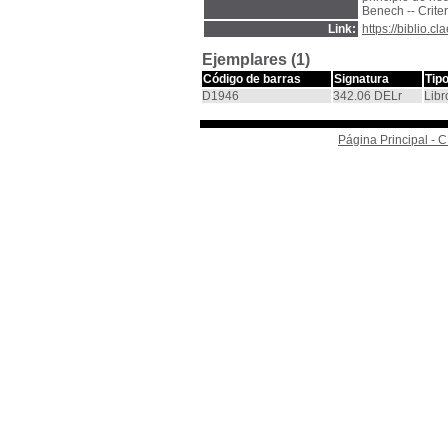
Benech -- Criter
Link:
https://biblio.
Ejemplares (1)
Código de barras
Signatura
Tip
D1946
342.06 DELr
Libr
Página Principal -