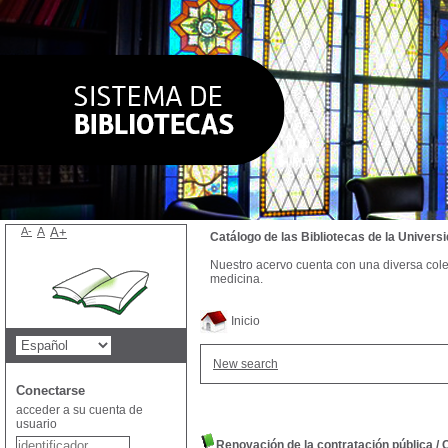
A-
A
A+
Catálogo de las Bibliotecas de la Univer
Nuestro acervo cuenta con una diversa colecc
medicina.
Inicio
New search
Conectarse
acceder a su cuenta de
usuario
Renovación de la contratación pública
/
C