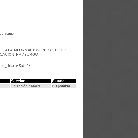
 Alemania
O A LA INFORMACIÓN
REDACTORES
CACIÓN
HAMBURGO
tice_display&id=48
Sección
Estado
Colección general
Disponible