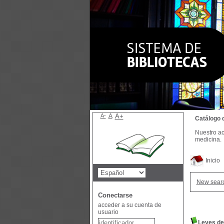
A-
A
A+
Catálogo 
Nuestro ac
medicina.
Inicio
New sear
Conectarse
acceder a su cuenta de
usuario
Leyes de