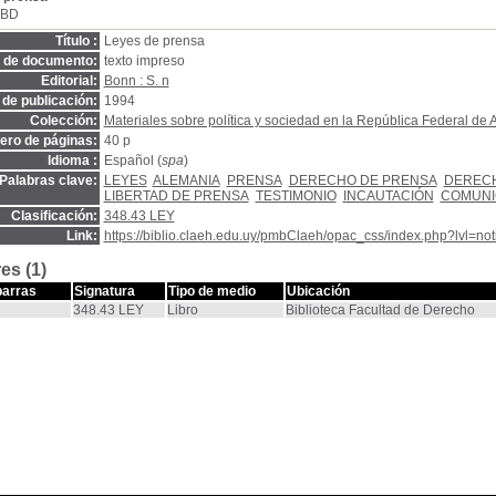
SBD
Título :
Leyes de prensa
o de documento:
texto impreso
Editorial:
Bonn : S. n
de publicación:
1994
Colección:
Materiales sobre política y sociedad en la República Federal de
ro de páginas:
40 p
Idioma :
Español (
spa
)
Palabras clave:
LEYES
ALEMANIA
PRENSA
DERECHO DE PRENSA
DERECH
LIBERTAD DE PRENSA
TESTIMONIO
INCAUTACIÓN
COMUNI
Clasificación:
348.43 LEY
Link:
https://biblio.claeh.edu.uy/pmbClaeh/opac_css/index.php?lvl=no
es (1)
barras
Signatura
Tipo de medio
Ubicación
348.43 LEY
Libro
Biblioteca Facultad de Derecho