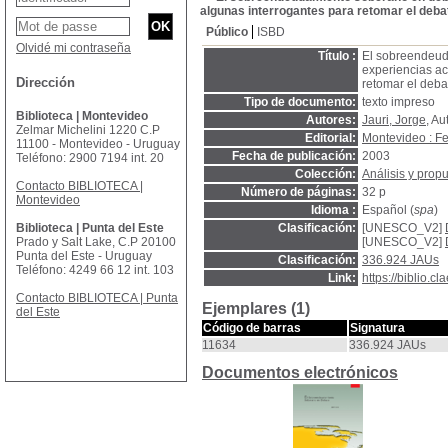
algunas interrogantes para retomar el deba
Público
ISBD
Olvidé mi contraseña
Título :
El sobreendeud
experiencias ac
Dirección
retomar el deba
Tipo de documento:
texto impreso
Biblioteca | Montevideo
Autores:
Jauri, Jorge
, Au
Zelmar Michelini 1220 C.P
Editorial:
Montevideo : F
11100 - Montevideo - Uruguay
Fecha de publicación:
2003
Teléfono: 2900 7194 int. 20
Colección:
Análisis y prop
Contacto BIBLIOTECA |
Número de páginas:
32 p
Montevideo
Idioma :
Español (
spa
)
Biblioteca | Punta del Este
Clasificación:
[UNESCO_V2]
Prado y Salt Lake, C.P 20100
[UNESCO_V2]
Punta del Este - Uruguay
Clasificación:
336.924 JAUs
Teléfono: 4249 66 12 int. 103
Link:
https://biblio.
Contacto BIBLIOTECA | Punta
Ejemplares (1)
del Este
Código de barras
Signatura
11634
336.924 JAUs
Documentos electrónicos