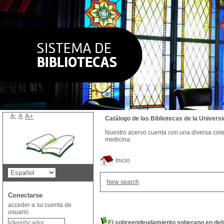
A-
A
A+
Catálogo de las Bibliotecas de la Univer
Nuestro acervo cuenta con una diversa colecc
medicina.
Inicio
New search
Conectarse
acceder a su cuenta de
usuario
El sobreendeudamiento soberano en debat