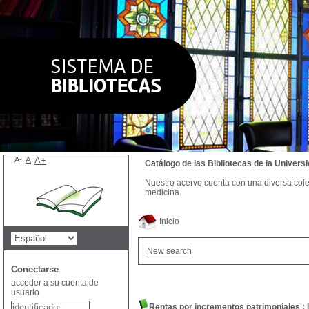
A-
A
A+
Catálogo de las Bibliotecas de la Univer
Nuestro acervo cuenta con una diversa colecc
medicina.
Inicio
New search
Conectarse
acceder a su cuenta de
usuario
Rentas por incrementos patrimoniales : I