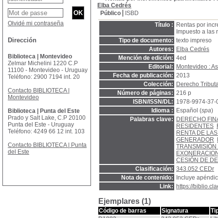
Elba Cedrés
Público
ISBD
Olvidé mi contraseña
Título :
Rentas por incr
Impuesto a las 
Dirección
Tipo de documento:
texto impreso
Autores:
Elba Cedrés
Biblioteca | Montevideo
Mención de edición:
4ed
Zelmar Michelini 1220 C.P
Editorial:
Montevideo : A
11100 - Montevideo - Uruguay
Fecha de publicación:
2013
Teléfono: 2900 7194 int. 20
Colección:
Derecho Tributa
Contacto BIBLIOTECA |
Número de páginas:
216 p
Montevideo
ISBN/ISSN/DL:
1978-9974-37-
Idioma :
Español (
spa
)
Biblioteca | Punta del Este
Prado y Salt Lake, C.P 20100
Palabras clave:
DERECHO FIN
Punta del Este - Uruguay
RESIDENTES
Teléfono: 4249 66 12 int. 103
RENTA DE LAS
GENERADOR
Contacto BIBLIOTECA | Punta
TRANSMISIÓN 
del Este
EXONERACIO
CESIÓN DE D
Clasificación:
343.052 CEDr
Nota de contenido:
Incluye apéndi
Link:
https://biblio.
Ejemplares (1)
Código de barras
Signatura
Ti