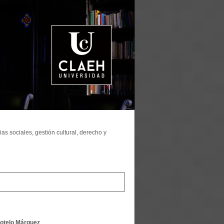
as sociales, gestión cultural, derecho y
otelo Márquez