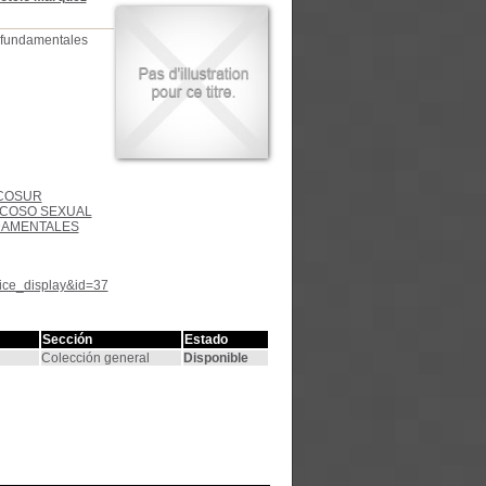
s fundamentales
COSUR
COSO SEXUAL
AMENTALES
tice_display&id=37
Sección
Estado
Colección general
Disponible