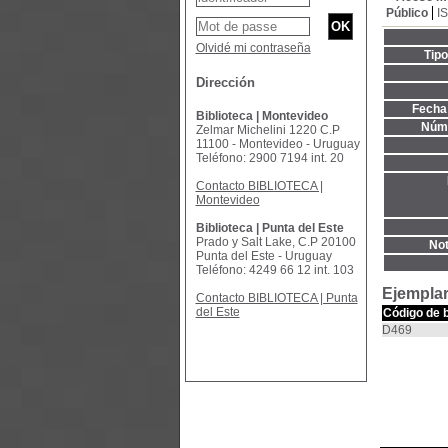
Público
I
Olvidé mi contraseña
Tip
Dirección
Fecha 
Biblioteca | Montevideo
Núme
Zelmar Michelini 1220 C.P
11100 - Montevideo - Uruguay
Teléfono: 2900 7194 int. 20
Contacto BIBLIOTECA |
Montevideo
Biblioteca | Punta del Este
Prado y Salt Lake, C.P 20100
Not
Punta del Este - Uruguay
Teléfono: 4249 66 12 int. 103
Ejemplar
Contacto BIBLIOTECA | Punta
del Este
Código de 
D469