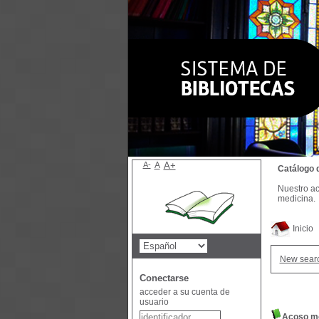
A-
A
A+
Catálogo 
Nuestro ac
medicina.
Inicio
New sear
Conectarse
acceder a su cuenta de
usuario
Acoso mo