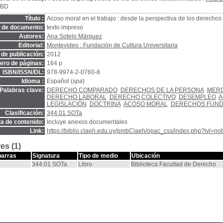
SBD
Título :
Acoso moral en el trabajo : desde la perspectiva de los derecho
o de documento:
texto impreso
Autores:
Ana Sotelo Márquez
Editorial:
Montevideo : Fundación de Cultura Universitaria
de publicación:
2012
ro de páginas:
164 p
ISBN/ISSN/DL:
978-9974-2-0760-8
Idioma :
Español (
spa
)
Palabras clave:
DERECHO COMPARADO
DERECHOS DE LA PERSONA
MER
DERECHO LABORAL
DERECHO COLECTIVO
DESEMPLEO
A
LEGISLACIÓN
DOCTRINA
ACOSO MORAL
DERECHOS FUND
Clasificación:
344.01 SOTa
a de contenido:
Incluye anexos documentales
Link:
https://biblio.claeh.edu.uy/pmbClaeh/opac_css/index.php?lvl=no
es (1)
barras
Signatura
Tipo de medio
Ubicación
344.01 SOTa
Libro
Biblioteca Facultad de Derecho