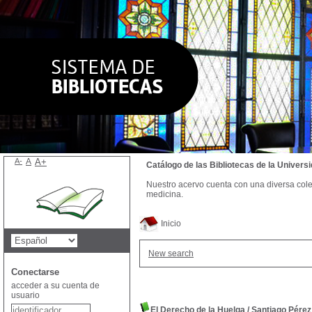
A-
A
A+
Catálogo de las Bibliotecas de la Univer
Nuestro acervo cuenta con una diversa colecc
medicina.
Inicio
New search
Conectarse
acceder a su cuenta de
usuario
El Derecho de la Huelga
/
Santiago Pérez 