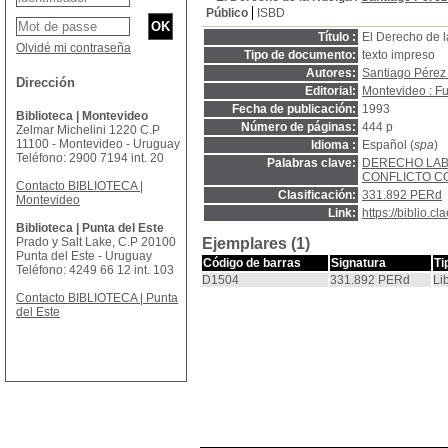
Público
ISBD
Título :
El Derecho de 
Olvidé mi contraseña
Tipo de documento:
texto impreso
Autores:
Santiago Pérez 
Dirección
Editorial:
Montevideo : Fu
Fecha de publicación:
1993
Biblioteca | Montevideo
Número de páginas:
444 p
Zelmar Michelini 1220 C.P
11100 - Montevideo - Uruguay
Idioma :
Español (
spa
)
Teléfono: 2900 7194 int. 20
Palabras clave:
DERECHO LA
CONFLICTO C
Contacto BIBLIOTECA |
Clasificación:
331.892 PERd
Montevideo
Link:
https://biblio.
Biblioteca | Punta del Este
Prado y Salt Lake, C.P 20100
Ejemplares (1)
Punta del Este - Uruguay
Código de barras
Signatura
Ti
Teléfono: 4249 66 12 int. 103
D1504
331.892 PERd
Li
Contacto BIBLIOTECA | Punta
del Este