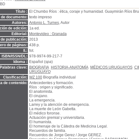
SBD
Título :
El Chumbo Ríos : ética, coraje y humanidad. Guaymirán Ríos Br
o de documento:
texto impreso
Autores:
Antonio L. Turnes
, Autor
ión de edición:
1a ed.
Editorial:
Montevideo : Granada
de publicación:
2013
ro de páginas:
438 p.
Il.:
fot.
ISBN/ISSN/DL:
978-9974-99-217-7
Idioma :
Español (
spa
)
Palabras clave:
BIOGRAFIA
HISTORIA-ANATOMÍA
MÉDICOS URUGUAYOS
CI
URUGUAYO
Clasificación:
WZ 100
Biografía individual
a de contenido:
Antecedentes y formación.
Ríos : origen y significado.
El anatomista.
El cirujano.
La emergencia.
Larrey y la atención de emergencia.
La muerte de León Gabetta.
El médico foronse.
Actuación gremial y universitaria.
El humanista.
El homenaje de la Cátedra de Medicina Legal.
Recuerdos de familia.
Recuerdos de Jorge Gerez / Jorge GEREZ.