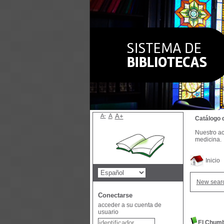
A-
A
A+
Catálogo 
Nuestro ac
medicina.
Inicio
New sear
Conectarse
acceder a su cuenta de
usuario
El Chumb