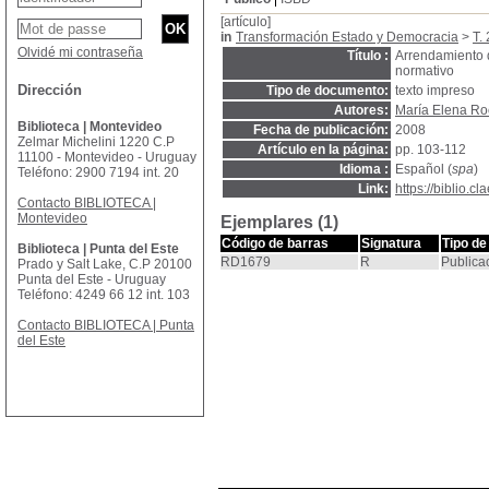
[artículo]
in
Transformación Estado y Democracia
>
T.
Olvidé mi contraseña
Título :
Arrendamiento d
normativo
Dirección
Tipo de documento:
texto impreso
Autores:
María Elena Ro
Biblioteca | Montevideo
Fecha de publicación:
2008
Zelmar Michelini 1220 C.P
Artículo en la página:
pp. 103-112
11100 - Montevideo - Uruguay
Idioma :
Español (
spa
)
Teléfono: 2900 7194 int. 20
Link:
https://biblio.
Contacto BIBLIOTECA |
Montevideo
Ejemplares (1)
Código de barras
Signatura
Tipo de
Biblioteca | Punta del Este
RD1679
R
Publica
Prado y Salt Lake, C.P 20100
Punta del Este - Uruguay
Teléfono: 4249 66 12 int. 103
Contacto BIBLIOTECA | Punta
del Este