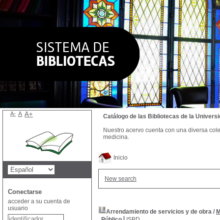
A-
A
A+
Catálogo de las Bibliotecas de la Univer
Nuestro acervo cuenta con una diversa colecc
medicina.
Inicio
New search
Conectarse
acceder a su cuenta de
usuario
Arrendamiento de servicios y de obra
/
M
Público
ISBD