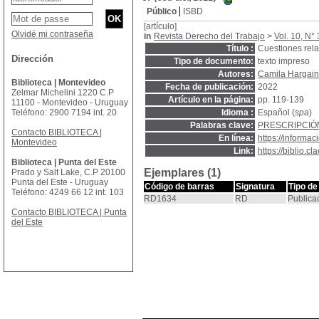
Público
ISBD
[artículo]
Olvidé mi contraseña
in
Revista Derecho del Trabajo
>
Vol. 10, N° 
Título :
Cuestiones relac
Dirección
Tipo de documento:
texto impreso
Autores:
Camila Hargain
Biblioteca | Montevideo
Fecha de publicación:
2022
Zelmar Michelini 1220 C.P
Artículo en la página:
pp. 119-139
11100 - Montevideo - Uruguay
Teléfono: 2900 7194 int. 20
Idioma :
Español (
spa
)
Palabras clave:
PRESCRIPCIÓ
Contacto BIBLIOTECA |
En línea:
https://inform
Montevideo
Link:
https://biblio.
Biblioteca | Punta del Este
Ejemplares (1)
Prado y Salt Lake, C.P 20100
Punta del Este - Uruguay
Código de barras
Signatura
Tipo de
Teléfono: 4249 66 12 int. 103
RD1634
RD
Publica
Contacto BIBLIOTECA | Punta
del Este