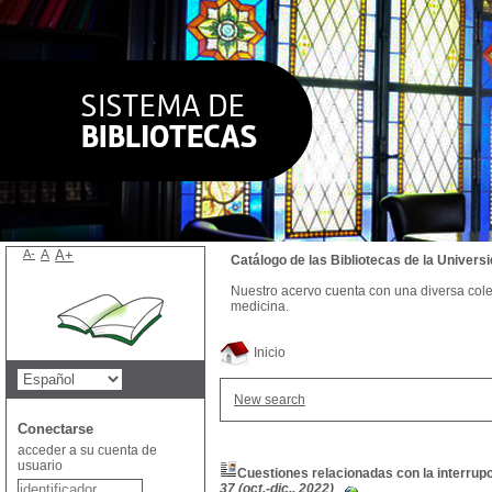
A-
A
A+
Catálogo de las Bibliotecas de la Univer
Nuestro acervo cuenta con una diversa colecc
medicina.
Inicio
New search
Conectarse
acceder a su cuenta de
usuario
Cuestiones relacionadas con la interrupc
37 (oct.-dic., 2022)