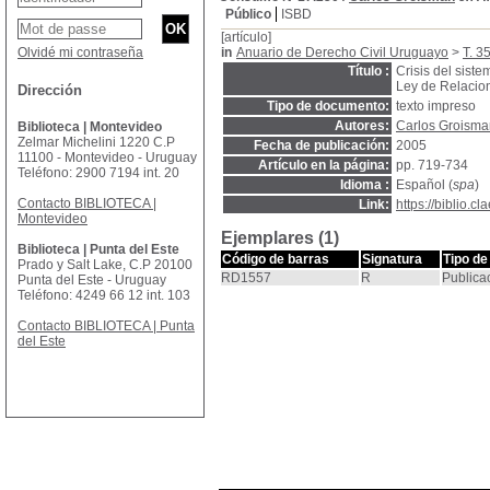
Público
ISBD
[artículo]
Olvidé mi contraseña
in
Anuario de Derecho Civil Uruguayo
>
T. 3
Título :
Crisis del siste
Ley de Relaci
Dirección
Tipo de documento:
texto impreso
Autores:
Carlos Groisma
Biblioteca | Montevideo
Zelmar Michelini 1220 C.P
Fecha de publicación:
2005
11100 - Montevideo - Uruguay
Artículo en la página:
pp. 719-734
Teléfono: 2900 7194 int. 20
Idioma :
Español (
spa
)
Contacto BIBLIOTECA |
Link:
https://biblio.
Montevideo
Ejemplares (1)
Biblioteca | Punta del Este
Código de barras
Signatura
Tipo de
Prado y Salt Lake, C.P 20100
RD1557
R
Publica
Punta del Este - Uruguay
Teléfono: 4249 66 12 int. 103
Contacto BIBLIOTECA | Punta
del Este