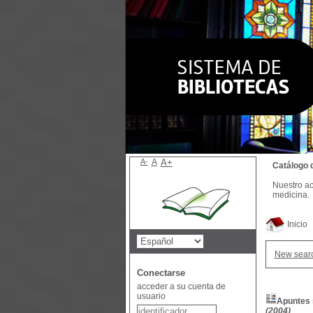
A-
A
A+
Catálogo 
Nuestro ac
medicina.
Inicio
New sear
Conectarse
acceder a su cuenta de
usuario
Apuntes s
(2004)