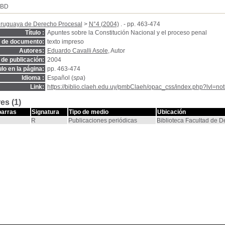
SBD
Uruguaya de Derecho Procesal
>
N°4 (2004)
. - pp. 463-474
Título :
Apuntes sobre la Constitución Nacional y el proceso penal
o de documento:
texto impreso
Autores:
Eduardo Cavalli Asole
, Autor
de publicación:
2004
ulo en la página:
pp. 463-474
Idioma :
Español (
spa
)
Link:
https://biblio.claeh.edu.uy/pmbClaeh/opac_css/index.php?lvl=no
es (1)
barras
Signatura
Tipo de medio
Ubicación
R
Publicaciones periódicas
Biblioteca Facultad de 