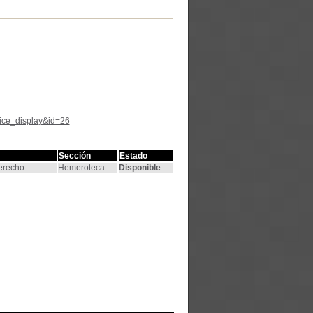
tice_display&id=26
Sección
Estado
Derecho
Hemeroteca
Disponible