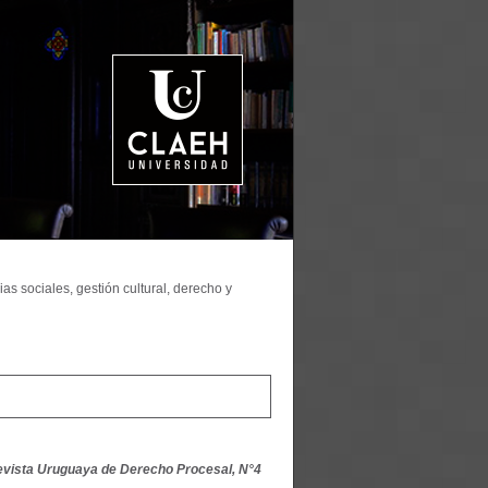
as sociales, gestión cultural, derecho y
evista Uruguaya de Derecho Procesal, N°4