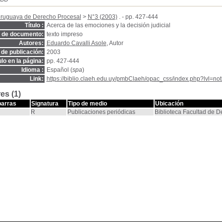
Uruguaya de Derecho Procesal
>
N°3 (2003)
. - pp. 427-444
Título :
Acerca de las emociones y la decisión judicial
o de documento:
texto impreso
Autores:
Eduardo Cavalli Asole
, Autor
de publicación:
2003
ulo en la página:
pp. 427-444
Idioma :
Español (
spa
)
Link:
https://biblio.claeh.edu.uy/pmbClaeh/opac_css/index.php?lvl=no
es (1)
barras
Signatura
Tipo de medio
Ubicación
R
Publicaciones periódicas
Biblioteca Facultad de 