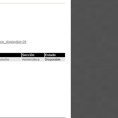
tice_display&id=26
Sección
Estado
Derecho
Hemeroteca
Disponible