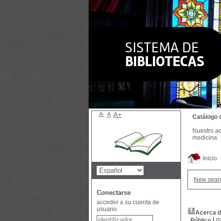
A-
A
A+
Catálogo 
Nuestro ac
medicina.
Inicio
New sear
Conectarse
acceder a su cuenta de
usuario
Acerca de
Público
I