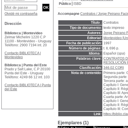
Público
ISBD
Olvidé mi contraseña
Accompagne
Contratos
/
Jorge Peirano Faci
Título :
Contratos
Dirección
Tipo de documento:
texto impreso
Autores:
Jorge Peirano 
Biblioteca | Montevideo
Zelmar Michelini 1220 C.P
Editorial:
Montevideo [Uru
11100 - Montevideo - Uruguay
Fecha de publicación:
1997
Teléfono: 2900 7194 int. 20
Número de páginas:
t. II, 696 p.
Contacto BIBLIOTECA |
Idioma :
Español (
spa
)
Montevideo
Palabras clave:
CONTRATOS 
RESOLUCIÓN 
Biblioteca | Punta del Este
Clasificación:
346.02 CORt
Prado y Salt Lake, C.P 20100
Nota de contenido:
Primera parte: 
Punta del Este - Uruguay
Segunda parte:
Teléfono: 4249 66 12 int. 103
Tercera parte: 
Capítulo I: Gen
Contacto BIBLIOTECA | Punta
Capítulo II: Ré
del Este
Capítulo III: Apr
Cuarta parte: A
Capítulo I: Gene
Capítulo II: Ré
Capítulo III: Co
Link:
https://biblio.
Ejemplares (1)