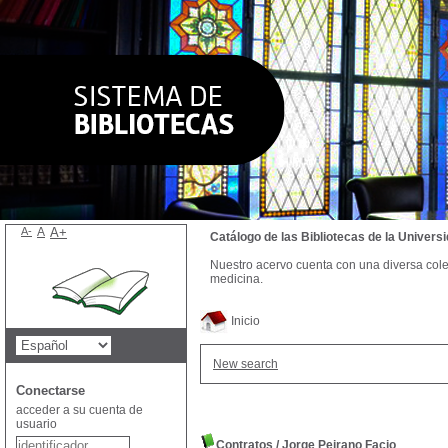
A-
A
A+
Catálogo de las Bibliotecas de la Univer
Nuestro acervo cuenta con una diversa colecc
medicina.
Inicio
New search
Conectarse
acceder a su cuenta de
usuario
Contratos
/
Jorge Peirano Facio