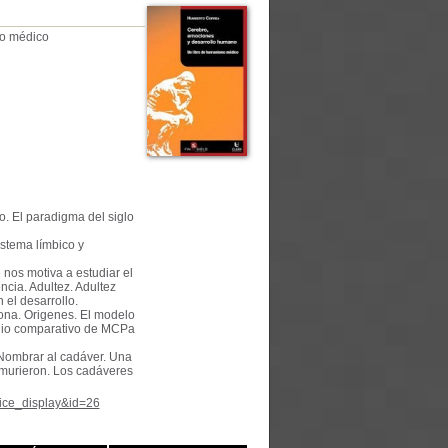
mo médico
o. El paradigma del siglo
istema límbico y
 nos motiva a estudiar el
cia. Adultez. Adultez
 el desarrollo.
ona. Origenes. El modelo
udio comparativo de MCPa
. Nombrar al cadáver. Una
 murieron. Los cadáveres
tice_display&id=26