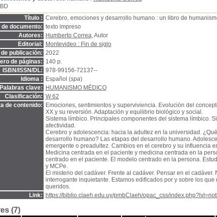
SBD
Título :
Cerebro, emociones y desarrollo humano : un libro de humanis
o de documento:
texto impreso
Autores:
Humberto Correa
, Autor
Editorial:
Montevideo : Fin de siglo
de publicación:
2022
ro de páginas:
140 p.
ISBN/ISSN/DL:
978-99156-72137--
Idioma :
Español (
spa
)
Palabras clave:
HUMANISMO MÉDICO
Clasificación:
W 62
a de contenido:
Emociones, sentimientos y superviviencia. Evolución del concept
XX y su reversión. Adaptación y equilibrio biológico y social.
Sistema límbico. Principales componentes del sistema límbico. S
afectividad.
Cerebro y adolescencia: hacia la adultez en la universidad. ¿Qué
desarrollo humano? Las etapas del desarrollo humano. Adolescen
emergente o preadultez. Cambios en el cerebro y su influencia en
Medicina centrada en el paciente y medicina centrada en la pers
centrado en el paciente. El modelo centrado en la persona. Est
y MCPe.
El misterio del cadáver. Frente al cadáver. Pensar en el cadáver
interrogante inquietante. Estamos edificados por y sobre los que
queridos.
Link:
https://biblio.claeh.edu.uy/pmbClaeh/opac_css/index.php?lvl=no
es (7)