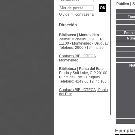
Público
I
Olvidé mi contraseña
Tip
Dirección
Fecha 
Biblioteca | Montevideo
Núme
Zelmar Michelini 1220 C.P
11100 - Montevideo - Uruguay
Teléfono: 2900 7194 int. 20
Contacto BIBLIOTECA |
Montevideo
Not
Biblioteca | Punta del Este
Prado y Salt Lake, C.P 20100
Punta del Este - Uruguay
Teléfono: 4249 66 12 int. 103
Contacto BIBLIOTECA | Punta
del Este
Ejemplar