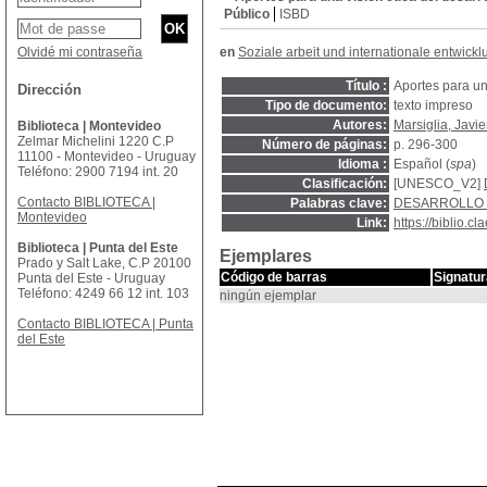
Público
ISBD
Olvidé mi contraseña
en
Soziale arbeit und internationale entwickl
Título :
Aportes para una
Dirección
Tipo de documento:
texto impreso
Autores:
Marsiglia, Javie
Biblioteca | Montevideo
Zelmar Michelini 1220 C.P
Número de páginas:
p. 296-300
11100 - Montevideo - Uruguay
Idioma :
Español (
spa
)
Teléfono: 2900 7194 int. 20
Clasificación:
[UNESCO_V2]
Contacto BIBLIOTECA |
Palabras clave:
DESARROLLO
Montevideo
Link:
https://biblio.
Biblioteca | Punta del Este
Ejemplares
Prado y Salt Lake, C.P 20100
Código de barras
Signatur
Punta del Este - Uruguay
Teléfono: 4249 66 12 int. 103
ningún ejemplar
Contacto BIBLIOTECA | Punta
del Este