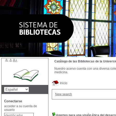
A-
A
A+
Catálogo de las Bibliotecas de la Univer
Nuestro acervo cuenta con una diversa colecc
medicina.
Inicio
New search
Conectarse
acceder a su cuenta de
usuario
Aportes para una visión ética del desarro