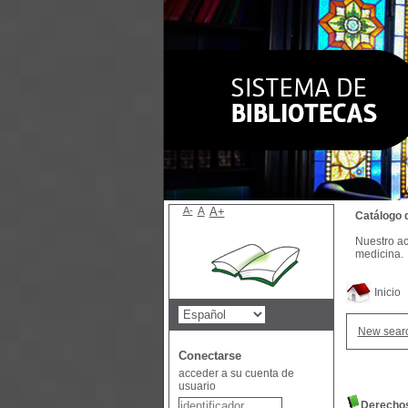
A-
A
A+
Catálogo 
Nuestro ac
medicina.
Inicio
New sear
Conectarse
acceder a su cuenta de
usuario
Derechos 