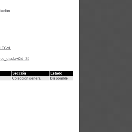
itación
LEGAL
tice_display&id=25
Sección
Estado
Colección general
Disponible