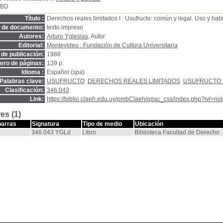
SBD
Título :
Derechos reales limitados I : Usufructo: común y legal. Uso y hab
o de documento:
texto impreso
Autores:
Arturo Yglesias
, Autor
Editorial:
Montevideo : Fundación de Cultura Universitaria
de publicación:
1988
ro de páginas:
139 p.
Idioma :
Español (
spa
)
Palabras clave:
USUFRUCTO
DERECHOS REALES LIMITADOS
USUFRUCTO 
Clasificación:
346.043
Link:
https://biblio.claeh.edu.uy/pmbClaeh/opac_css/index.php?lvl=no
es (1)
barras
Signatura
Tipo de medio
Ubicación
346.043 YGLd
Libro
Biblioteca Facultad de Derecho