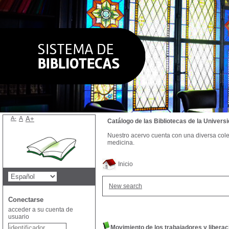
A-
A
A+
Catálogo de las Bibliotecas de la Univer
Nuestro acervo cuenta con una diversa colecc
medicina.
Inicio
New search
Conectarse
acceder a su cuenta de
usuario
Movimiento de los trabajadores y liberac