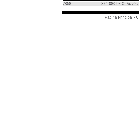
7858
331.880 98 CLAc v.2 
Página Principal -