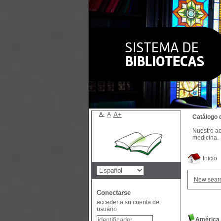
A-
A
A+
Catálogo 
Nuestro ac
medicina.
Inicio
New sear
Conectarse
acceder a su cuenta de
usuario
América L