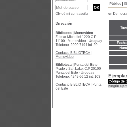
Público
I
Olvidé mi contraseña
en
Democrac
Dirección
Tip
Biblioteca | Montevideo
Zelmar Michelini 1220 C.P
11100 - Montevideo - Uruguay
Fecha 
Teléfono: 2900 7194 int. 20
Núme
Contacto BIBLIOTECA |
Montevideo
Biblioteca | Punta del Este
Prado y Salt Lake, C.P 20100
Punta del Este - Uruguay
Ejempla
Teléfono: 4249 66 12 int. 103
Código de 
Contacto BIBLIOTECA | Punta
ningún ejem
del Este