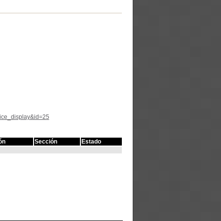
tice_display&id=25
ón
Sección
Estado