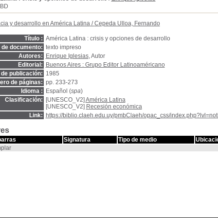
SBD
ia y desarrollo en América Latina
/
Cepeda Ulloa, Fernando
Título :
América Latina : crisis y opciones de desarrollo
o de documento:
texto impreso
Autores:
Enrique Iglesias
, Autor
Editorial:
Buenos Aires : Grupo Editor Latinoaméricano
de publicación:
1985
ro de páginas:
pp. 233-273
Idioma :
Español (
spa
)
Clasificación:
[UNESCO_V2]
América Latina
[UNESCO_V2]
Recesión económica
Link:
https://biblio.claeh.edu.uy/pmbClaeh/opac_css/index.php?lvl=no
res
barras
Signatura
Tipo de medio
Ubicaci
plar