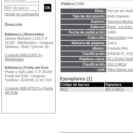
Público
ISBD
Título :
Pas de vie chr
Olvidé mi contraseña
Tipo de documento:
texto impreso
Autores:
Georges Micho
Dirección
Editorial:
París : Les Eds.
Fecha de publicación:
1960
Biblioteca | Montevideo
Colección:
Rencontres
num
Zelmar Michelini 1220 C.P
11100 - Montevideo - Uruguay
Número de páginas:
156 p
Teléfono: 2900 7194 int. 20
Idioma :
Francés (
fre
)
Clasificación:
[UNESCO_V2]
Contacto BIBLIOTECA |
Palabras clave:
ECLESIOLOGÍ
Montevideo
Clasificación:
262.2 MICp
Biblioteca | Punta del Este
Link:
https://biblio.
Prado y Salt Lake, C.P 20100
Punta del Este - Uruguay
Ejemplares (1)
Teléfono: 4249 66 12 int. 103
Código de barras
Signatura
Contacto BIBLIOTECA | Punta
8522
262.2 MICp
del Este