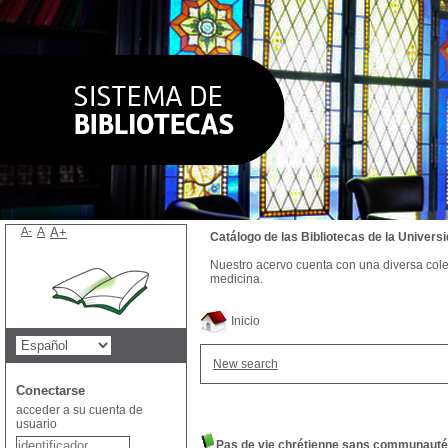
A-
A
A+
Catálogo de las Bibliotecas de la Univer
Nuestro acervo cuenta con una diversa colecc
medicina.
Inicio
New search
Conectarse
acceder a su cuenta de
usuario
Pas de vie chrétienne sans communauté