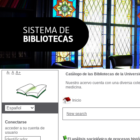
A-
A
A+
Catálogo de las Bibliotecas de la Univer
Nuestro acervo cuenta con una diversa colecc
medicina.
Inicio
New search
Conectarse
acceder a su cuenta de
usuario
El análisis sociológico de procesos histó