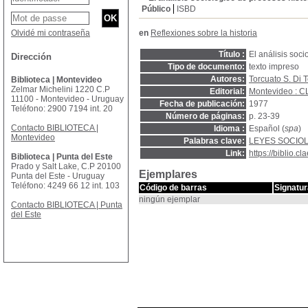
Público
ISBD
Olvidé mi contraseña
en
Reflexiones sobre la historia
Título :
El análisis soci
Dirección
Tipo de documento:
texto impreso
Autores:
Torcuato S. Di T
Biblioteca | Montevideo
Zelmar Michelini 1220 C.P
Editorial:
Montevideo : 
11100 - Montevideo - Uruguay
Fecha de publicación:
1977
Teléfono: 2900 7194 int. 20
Número de páginas:
p. 23-39
Contacto BIBLIOTECA |
Idioma :
Español (
spa
)
Montevideo
Palabras clave:
LEYES SOCIO
Link:
https://biblio.
Biblioteca | Punta del Este
Prado y Salt Lake, C.P 20100
Ejemplares
Punta del Este - Uruguay
Teléfono: 4249 66 12 int. 103
Código de barras
Signatur
ningún ejemplar
Contacto BIBLIOTECA | Punta
del Este