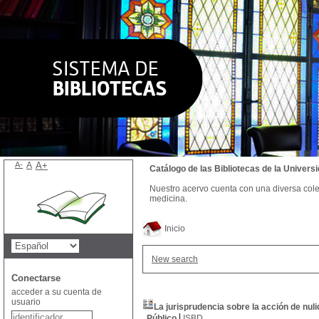
A-
A
A+
Catálogo de las Bibliotecas de la Univer
Nuestro acervo cuenta con una diversa colecc
medicina.
Inicio
New search
Conectarse
acceder a su cuenta de
usuario
La jurisprudencia sobre la acción de nul
Público
ISBD