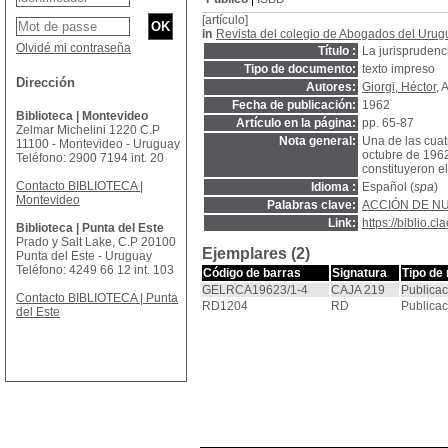
[artículo]
in
Revista del colegio de Abogados del Urug
Olvidé mi contraseña
Título :
La jurisprudenc
Tipo de documento:
texto impreso
Dirección
Autores:
Giorgi, Héctor
, 
Fecha de publicación:
1962
Biblioteca | Montevideo
Artículo en la página:
pp. 65-87
Zelmar Michelini 1220 C.P
Nota general:
Una de las cuat
11100 - Montevideo - Uruguay
octubre de 1962
Teléfono: 2900 7194 int. 20
constituyeron e
Contacto BIBLIOTECA |
Idioma :
Español (
spa
)
Montevideo
Palabras clave:
ACCIÓN DE N
Link:
https://biblio.
Biblioteca | Punta del Este
Prado y Salt Lake, C.P 20100
Ejemplares (2)
Punta del Este - Uruguay
Teléfono: 4249 66 12 int. 103
Código de barras
Signatura
Tipo de
GELRCA19623/1-4
CAJA 219
Publicac
Contacto BIBLIOTECA | Punta
RD1204
RD
Publicac
del Este